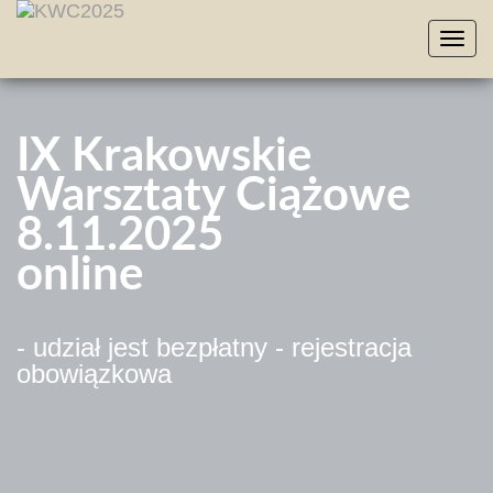
Toggl
navig
IX Krakowskie
Warsztaty Ciążowe
8.11.2025
online
- udział jest bezpłatny - rejestracja
obowiązkowa